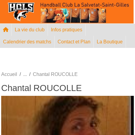
Panneau de gestion des cookies
La vie du club
Infos pratiques
Calendrier des matchs
Contact et Plan
La Boutique
Accueil
Chantal ROUCOLLE
Chantal ROUCOLLE