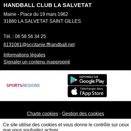
HANDBALL CLUB LA SALVETAT
Mairie - Place du 19 mars 1962
31880
LA SALVETAT SAINT GILLES
Tél. :
06 58 56 34 25
6131061@occitanie.ffhandball.net
Informations légales
Signaler un contenu inapproprié
SPORTS
REGIONS
Charte cookies
Gestion des cookies
Ce site utilise des cookies et vous donne le contrôle sur ceux
que vous souhaitez activer